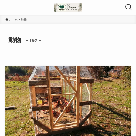
ホーム
動物
動物
– tag –