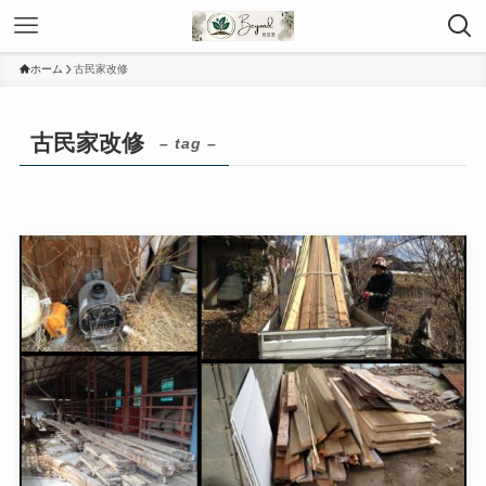
ホーム
古民家改修
古民家改修
– tag –