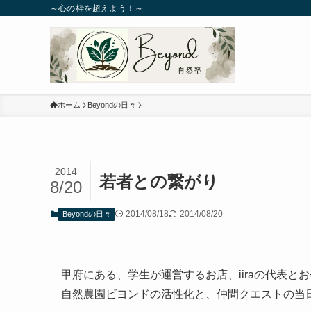
～心の枠を超えよう！～
ホーム
Beyondの日々
2014
若者との繋がり
8/20
2014/08/18
2014/08/20
Beyondの日々
甲府にある、学生が運営するお店、iiraの代表と
自然農園ビヨンドの活性化と、仲間クエストの当