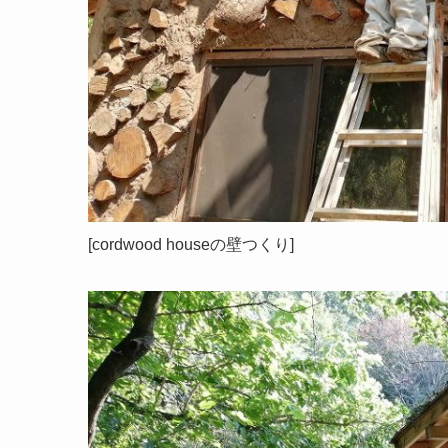
[cordwood houseの壁つくり]