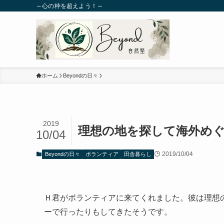
～心の枠を超えよう！～
ホーム
Beyondの日々
2019
理想の地を探して海外め
10/04
2019/10/04
Beyondの日々
ボランティア
田舎暮らし
Ｈ君がボランティアに来てくれました。彼は理想
ーで行ったりもしてきたそうです。