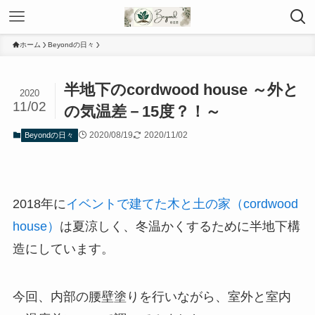
ホーム
Beyondの日々
半地下のcordwood house ～外と
2020
11/02
の気温差－15度？！～
2020/08/19
2020/11/02
Beyondの日々
2018年に
イベントで建てた木と土の家（cordwood
house）
は夏涼しく、冬温かくするために半地下構
造にしています。
今回、内部の腰壁塗りを行いながら、室外と室内