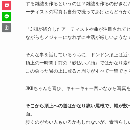
する雑誌を作るというのは？雑誌を作るの好きな
ーティストの写真も自分で撮ってあげたらどうか
「JKiiが紹介したアーティストや曲が注目され
ながらもメジャーになれずに生活が厳しいような
そんな事を話しているうちに、ドンドン頂上は近
頂上の一時間手前の『砂払いノ頭』ではかなり素
この尖った岩の上に登ると周りがすべて一望でき
JKiiちゃんも喜び、キャーキャー言いながら写真
そこから頂上への道はかなり狭い尾根で、幅が数
面。
歩くのが怖い人もいるかもしれないが、素晴らし