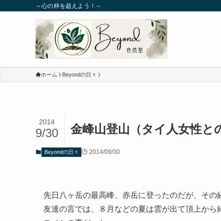
～心の枠を超えよう！～
ホーム
Beyondの日々
2014
金峰山登山（タイ人女性と
9/30
2014/09/30
Beyondの日々
先日八ヶ岳の最高峰、赤岳に登ったのだが、その
友達の言では、８月などの夏は雲が出て頂上から