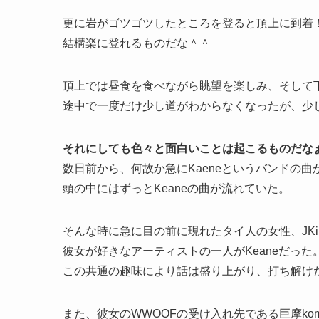
更に岩がゴツゴツしたところを登ると頂上に到着
結構楽に登れるものだな＾＾
頂上では昼食を食べながら眺望を楽しみ、そして
途中で一度だけ少し道がわからなくなったが、少
それにしても色々と面白いことは起こるものだな
数日前から、何故か急にKaeneというバンドの
頭の中にはずっとKeaneの曲が流れていた。
そんな時に急に目の前に現れたタイ人の女性、JKi
彼女が好きなアーティストの一人がKeaneだっ
この共通の趣味により話は盛り上がり、打ち解け
また、彼女のWWOOFの受け入れ先である巨摩k