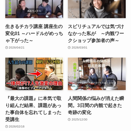
生きるチカラ講座 講座生の
スピリチュアルでは気づけ
変化01 ～ハードルがめっち
なかった私が ～内観ワー
ゃ下がった～
クショップ参加者の声～
2026/04/21
2026/03/01
『最大の課題』に本気で取
人間関係の悩みが消えた瞬
り組んだ結果、課題があっ
間。3日間の内観で起きた
た事自体を忘れてしまった
奇跡の変化
受講生
2025/12/30
2026/02/16