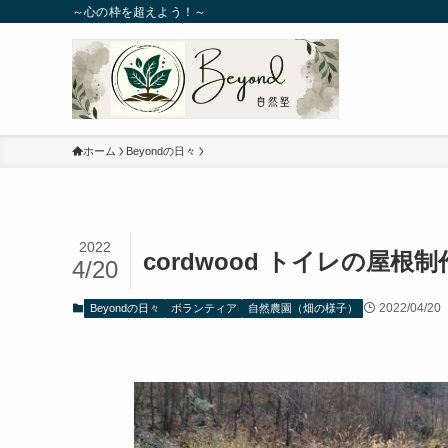
～心の枠を超えよう！～
ホーム
Beyondの日々
2022
cordwood トイレの屋根
4/20
2022/04/20
Beyondの日々
ボランティア
自然農園（畑の様子）