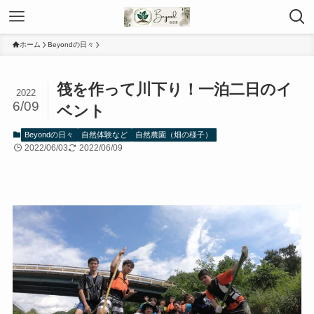
ホーム
Beyondの日々
筏を作って川下り！一泊二日のイ
2022
6/09
ベント
Beyondの日々
自然体験など
自然農園（畑の様子）
2022/06/03
2022/06/09