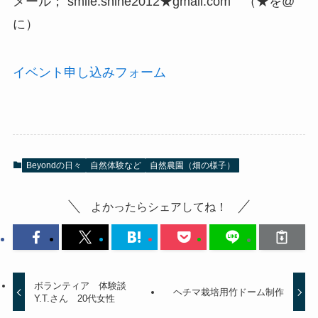
メール； smile.shine2012★gmail.com （★を@
に）
イベント申し込みフォーム
Beyondの日々
自然体験など
自然農園（畑の様子）
よかったらシェアしてね！
ボランティア 体験談
ヘチマ栽培用竹ドーム制作
Y.T.さん 20代女性