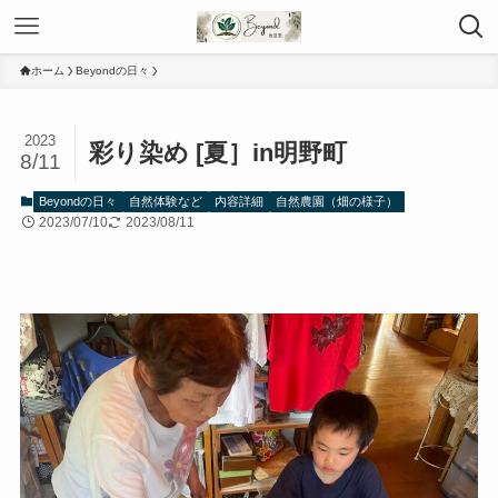
ホーム
Beyondの日々
2023
彩り染め [夏］in明野町
8/11
Beyondの日々
自然体験など
内容詳細
自然農園（畑の様子）
2023/07/10
2023/08/11