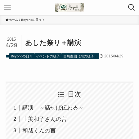
ホーム
Beyondの日々
2015
あした祭り＋講演
4/29
2015/04/29
Beyondの日々
イベントの様子
自然農園（畑の様子）
目次
講演 ～話せば伝わる～
山美和子さんの言
和哉くんの言