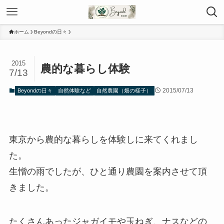
ホーム
Beyondの日々
2015
農的な暮らし体験
7/13
2015/07/13
Beyondの日々
自然体験など
自然農園（畑の様子）
東京から農的な暮らしを体験しに来てくれまし
た。
生憎の雨でしたが、ひと通り農園を案内させて頂
きました。
たくさんあったジャガイモや玉ねぎ、ナスなどの