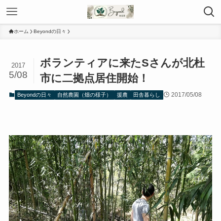
ホーム
Beyondの日々
ボランティアに来たSさんが北杜
2017
5/08
市に二拠点居住開始！
2017/05/08
Beyondの日々
自然農園（畑の様子）
援農
田舎暮らし