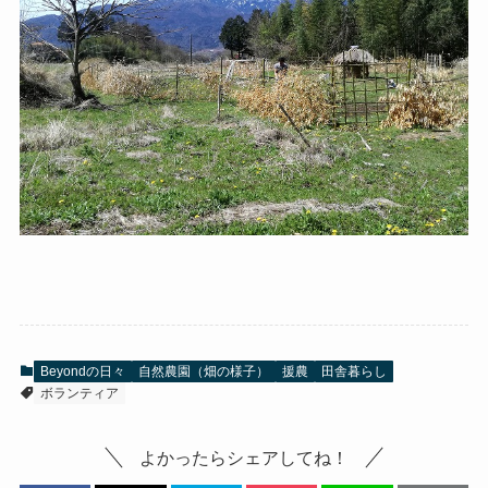
Beyondの日々
自然農園（畑の様子）
援農
田舎暮らし
ボランティア
よかったらシェアしてね！