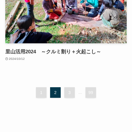
里山活用2024 ～クルミ割り＋火起こし～
2024/10/12
1
2
3
...
99