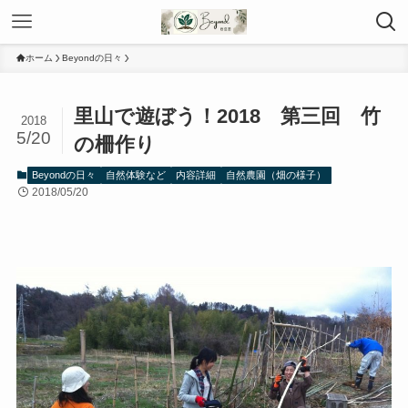
ホーム
Beyondの日々
里山で遊ぼう！2018 第三回 竹
2018
5/20
の柵作り
Beyondの日々
自然体験など
内容詳細
自然農園（畑の様子）
2018/05/20