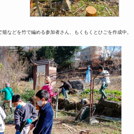
で籠などを竹で編める参加者さん、もくもくとひごを作成中。