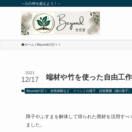
～心の枠を超えよう！～
ホーム
Beyondの日々
2021
端材や竹を使った自由工
12/17
Beyondの日々
自然体験など
イベントの様子
自然農園（畑の様子）
障子やふすまを解体して得られた廃材を活用すべく
ました。