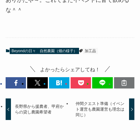
ありがたや～。これでまたイベントに皆で飲める
な＾＾
Beyondの日々
自然農園（畑の様子）
加工品
よかったらシェアしてね！
仲間クエスト準備（イベン
長野県から援農者、甲府か
ト運営も農園運営も理念は
らの貸し農園希望者
同じ）