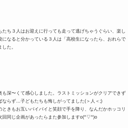
もたち３人はお迎えに行っても走って逃げちゃうぐらい、楽し
校になると分かっている３人は「高校生になったら、おれらで
ました。
奥も深〜くて感心しました。ラストミッションがクリアできず
ならず…子どもたちも悔しがってました(＞人＜;)
のときもお互いバイバイと笑顔で手を降り、なんだかホッコリ
同じ企画があったらまた参加しますo(^▽^)o