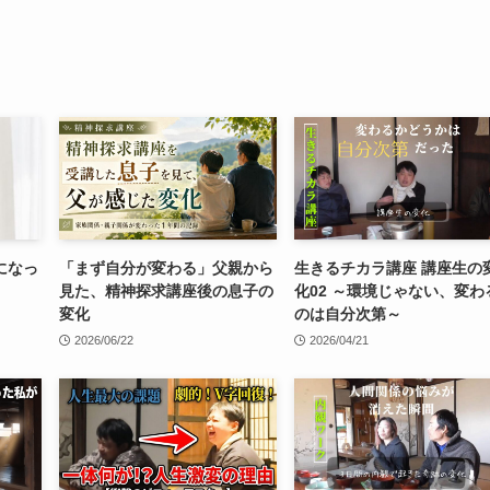
になっ
「まず自分が変わる」父親から
生きるチカラ講座 講座生の
見た、精神探求講座後の息子の
化02 ～環境じゃない、変わ
変化
のは自分次第～
2026/06/22
2026/04/21