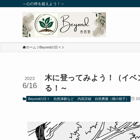
～心の枠を超えよう！～
ホーム
Beyondの日々
木に登ってみよう！（イベ
2023
6/16
る！～
20
Beyondの日々
自然体験など
内容詳細
自然農園（畑の様子）