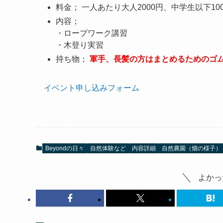
料金； 一人あたり大人2000円、中学生以下1
内容；
・ロープワーク講習
・木登り実習
持ち物；
軍手、長髪の方はまとめるためのゴ
イベント申し込みフォーム
Beyondの日々
自然体験など
内容詳細
自然農園（畑の様子）
よかっ