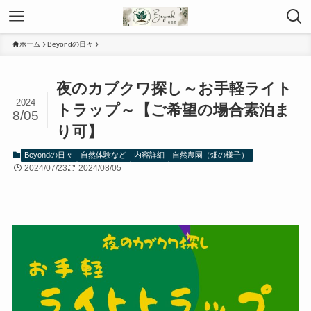
ホーム
Beyondの日々
夜のカブクワ探し～お手軽ライト
2024
トラップ～【ご希望の場合素泊ま
8/05
り可】
Beyondの日々
自然体験など
内容詳細
自然農園（畑の様子）
2024/07/23
2024/08/05