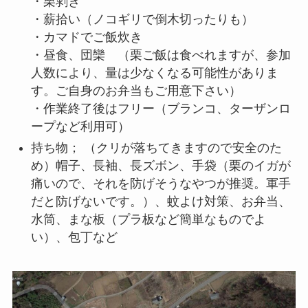
・栗剥き
・薪拾い（ノコギリで倒木切ったりも）
・カマドでご飯炊き
・昼食、団欒 （栗ご飯は食べれますが、参加
人数により、量は少なくなる可能性がありま
す。ご自身のお弁当もご用意下さい）
・作業終了後はフリー（ブランコ、ターザンロ
ープなど利用可）
持ち物； （クリが落ちてきますので安全のた
め）帽子、長袖、長ズボン、手袋（栗のイガが
痛いので、それを防げそうなやつが推奨。軍手
だと防げないです。）、蚊よけ対策、お弁当、
水筒、まな板（プラ板など簡単なものでよ
い）、包丁など