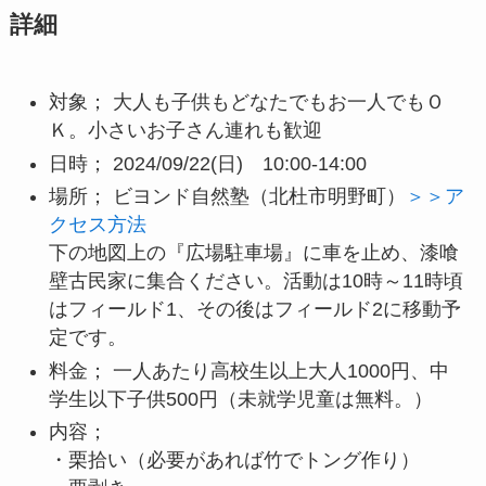
詳細
対象； 大人も子供もどなたでもお一人でもＯ
Ｋ。小さいお子さん連れも歓迎
日時； 2024/09/22(日) 10:00-14:00
場所； ビヨンド自然塾（北杜市明野町）
＞＞ア
クセス方法
下の地図上の『広場駐車場』に車を止め、漆喰
壁古民家に集合ください。活動は10時～11時頃
はフィールド1、その後はフィールド2に移動予
定です。
料金； 一人あたり高校生以上大人1000円、中
学生以下子供500円（未就学児童は無料。）
内容；
・栗拾い（必要があれば竹でトング作り）