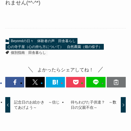
れません(*^-^*)
Beyondの日々
体験者の声
田舎暮らし
心の寺子屋（心の持ち方について）
自然農園（畑の様子）
個別指南
田舎暮らし
よかったらシェアしてね！
記念日のお絵かき ～信じ
待ちわびた子供達？ ～数
てあげよう～
日の父親不在～