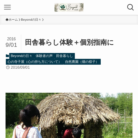
ホーム
Beyondの日々
2016
田舎暮らし体験＋個別指南に
9/01
Beyondの日々
体験者の声
田舎暮らし
心の寺子屋（心の持ち方について）
自然農園（畑の様子）
2016/09/01