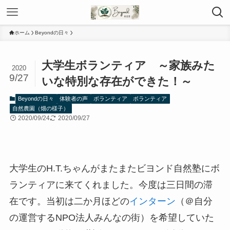
ホーム
Beyondの日々
大学生ボランティア ～家族みた
2020
9/27
いな特別な存在ができた！～
Beyondの日々
体験者の声
ボランティア
ボランティア
自然農園（畑の様子）
2020/09/24
2020/09/27
大学生のH.T.ちゃんがまたまたビヨンド自然塾にボ
ランティアに来てくれました。今度は三日間の滞
在です。当初は二か月ほどの
インターン
（＠自分
の運営するNPO法人みんなの街）を希望していた