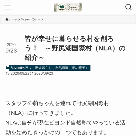
ホーム
Beyondの日々
皆が幸せに暮らせる村を創ろ
2020
う！ ～野尻湖国際村（NLA）の
9/23
紹介～
Beyondの日々
田舎暮らし
自然農園（畑の様子）
2020/09/22
2020/09/23
スタッフの萌ちゃんを連れて野尻湖国際村
（NLA）に行ってきました。
NLAは自分が現在ビヨンド自然塾でやっている活
動を始めたきっかけの一つでもあります。