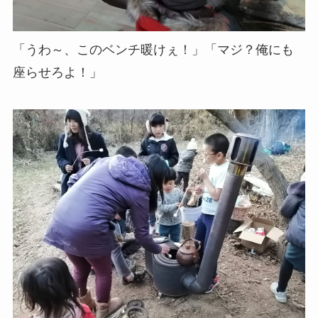
「うわ～、このベンチ暖けぇ！」「マジ？俺にも
座らせろよ！」