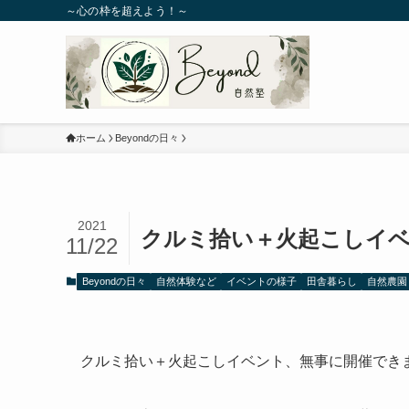
～心の枠を超えよう！～
ホーム
Beyondの日々
2021
クルミ拾い＋火起こしイベン
11/22
Beyondの日々
自然体験など
イベントの様子
田舎暮らし
自然農園
クルミ拾い＋火起こしイベント、無事に開催でき