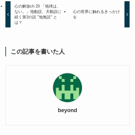
心の解放ch 20 「地球は、
ない。」地動説、天動説に
心の世界に触れるきっかけ
続く第3の説 "地無説" と
を
は？
この記事を書いた人
beyond