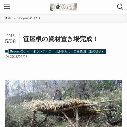
ホーム
Beyondの日々
2018
笹屋根の資材置き場完成！
5/08
Beyondの日々
ボランティア
田舎暮らし
自然農園（畑の様子）
2018/05/08