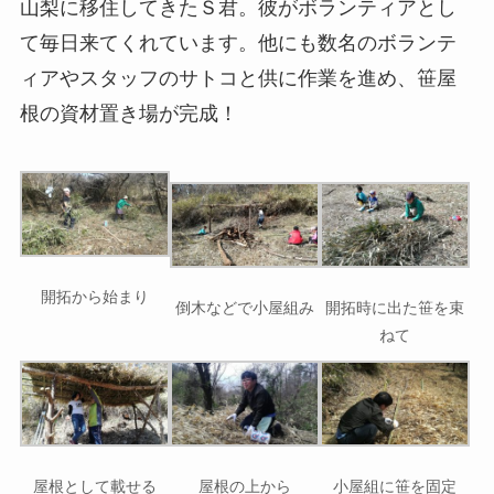
山梨に移住してきたＳ君。彼がボランティアとし
て毎日来てくれています。他にも数名のボランテ
ィアやスタッフのサトコと供に作業を進め、笹屋
根の資材置き場が完成！
開拓から始まり
倒木などで小屋組み
開拓時に出た笹を束
ねて
屋根として載せる
屋根の上から
小屋組に笹を固定