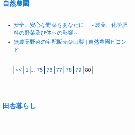
自然農園
安全、安心な野菜をあなたに ～農薬、化学肥
料の野菜及び体への影響～
無農薬野菜の宅配販売＠山梨 | 自然農園ビヨン
ド
<<
1
...
75
76
77
78
79
80
田舎暮らし