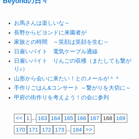
Beyondの日々
お馬さんは楽しいな～
長野からビヨンドに来園者が
家族との時間 ～笑顔は笑顔を生む～
日雇いバイト 電気ケーブル通線
日雇いバイト りんごの収穫（またしても繋が
り♪）
山形から会いに来たい！とのメールが＾＾
手作りごはん&コンサート ～繋がりを大切に～
甲府の街作りを考えよう！の会に参列
<<
1
...
163
164
165
166
167
168
169
170
171
172
173
...
184
>>