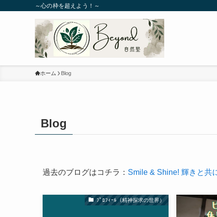
～心の枠を超えよう！～
ホーム
Blog
Blog
過去のブログはコチラ：
Smile & Shine! 輝きと共
ﾌﾟﾛﾌｨｰﾙ（精神探求の世界）