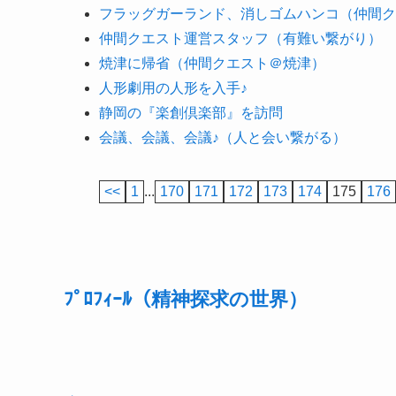
フラッグガーランド、消しゴムハンコ（仲間ク
仲間クエスト運営スタッフ（有難い繋がり）
焼津に帰省（仲間クエスト＠焼津）
人形劇用の人形を入手♪
静岡の『楽創倶楽部』を訪問
会議、会議、会議♪（人と会い繋がる）
<<
1
...
170
171
172
173
174
175
176
ﾌﾟﾛﾌｨｰﾙ（精神探求の世界）