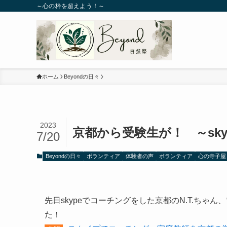
～心の枠を超えよう！～
ホーム
Beyondの日々
2023
京都から受験生が！ ～sk
7/20
Beyondの日々
ボランティア
体験者の声
ボランティア
心の寺子屋
先日skypeでコーチングをした京都のN.T.ち
た！