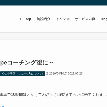
top
施設紹介
イベント
サービス内容
Blo
ypeコーチング後に～
2019/04/10
2023/07/20
心の寺子屋（心の持ち方について）
ゃん、電車で10時間ほどかけてわざわざ山梨まで会いに来てくれまし