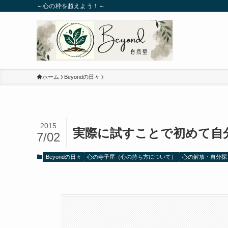
～心の枠を超えよう！～
ホーム
Beyondの日々
2015
実際に試すことで初めて自
7/02
Beyondの日々
心の寺子屋（心の持ち方について）
心の解放・自分探