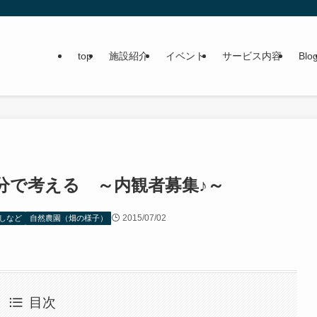
top
施設紹介
イベント
サービス内容
Blo
分で考える ～内観者募集♪～
2015/07/02
しなど
自然農園（畑の様子）
目次