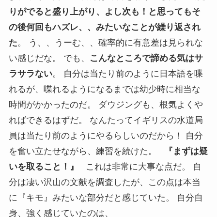
りがでると盛り上がり、よし次も！と思ってもそ
の後何回もハズレ、、みたいなことが繰り返され
た
。 う、、うーむ、、確率的に有意差は見られな
い感じだな。 でも、
こんなところで諦める気はサ
ラサラない
。 自分は当たり前のように日本語を喋
れるが、喋れるようになるまでは幼少時に相当な
時間がかかったのだ。 ダウジングも、根気よくや
ればできるはずだ。 なんたってイギリスの水道局
員は当たり前のようにやるらしいのだから！ 自分
を奮い立たせながら、練習を続けた。
『まずは疑
いを取ること！』
これは非常に大事な点だ。 自
分は凄い沢山の文献を調査したが、この点は本当
に『キモ』みたいな部分だと感じていた。 自分自
身、強く感じていたのは、