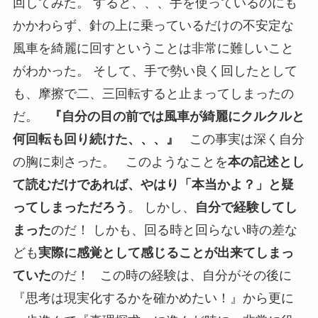
回してみた。 すると、、、手を使っているのにも
かかわらず、針の上に乗っているだけの不安定な
風車を綺麗に回すということは非常に難しいこと
がわかった。 そして、手で勢い良く回したとして
も、摩擦で二、三回転すると止まってしまったの
だ。
『自分の目の前では風車が綺麗にクルクルと
何回転も回り続けた、、、』
この事実は深く自分
の胸に刺さった。 このようなことを
本の記述とし
て読むだけであれば、やはり「本当かよ？」と疑
ってしまっただろう
。 しかし、
自分で経験してし
まった
のだ！ しかも、回る時と回らない時の差な
ども
実際に感覚として感じることが出来てしまっ
ていた
のだ！ この時の経験は、自分がその後に
『思考は現実化するかを確かめたい！』から更に