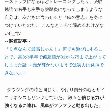
ーストップになるほどトレーニングしたり、受験
勉強で右手も左手も腱鞘炎になってしまうような
自分は、友だちに言わせると『鉄の意志』を身に
つけていたのだ。 こんなところで諦めるわけがな
い(^_^)v
～関連記事～
『０点なんて最高じゃん！』何でも遊びにするこ
とで、高3の半年で偏差値が31から75まで上がって
しまった話 ～顔が輝かないようでは実力は発揮で
きないよ～
ダウジングの時と同じく、やはり自分の心とサイ
コキネシスもリンクしていた。 段々と
信じる力が
強くなるに連れ、風車がフラフラと動き出した
。