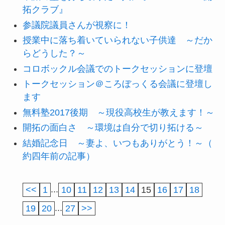
拓クラブ』
参議院議員さんが視察に！
授業中に落ち着いていられない子供達 ～だか
らどうした？～
コロボックル会議でのトークセッションに登壇
トークセッション＠ころぼっくる会議に登壇し
ます
無料塾2017後期 ～現役高校生が教えます！～
開拓の面白さ ～環境は自分で切り拓ける～
結婚記念日 ～妻よ、いつもありがとう！～（
約四年前の記事）
<<
1
...
10
11
12
13
14
15
16
17
18
19
20
...
27
>>