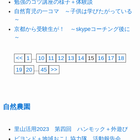
勉強のコツ講座の様子＋体験談
自然育児の一コマ ～子供は学びたがっている
～
京都から受験生が！ ～skypeコーチング後に
～
<<
1
...
10
11
12
13
14
15
16
17
18
19
20
...
45
>>
自然農園
里山活用2023 第四回 ハンモック＋外遊び
ビヨンド＋地域おこし協力隊 活動報告会