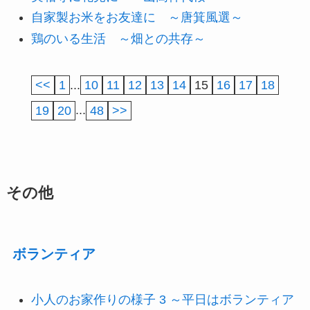
自家製お米をお友達に ～唐箕風選～
鶏のいる生活 ～畑との共存～
<<
1
...
10
11
12
13
14
15
16
17
18
19
20
...
48
>>
その他
ボランティア
小人のお家作りの様子 3 ～平日はボランティア