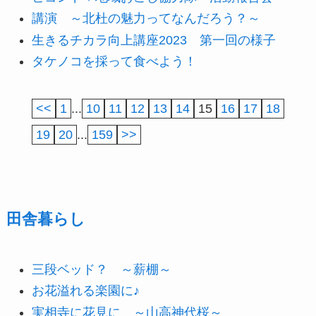
講演 ～北杜の魅力ってなんだろう？～
生きるチカラ向上講座2023 第一回の様子
タケノコを採って食べよう！
<<
1
...
10
11
12
13
14
15
16
17
18
19
20
...
159
>>
田舎暮らし
三段ベッド？ ～薪棚～
お花溢れる楽園に♪
実相寺に花見に ～山高神代桜～