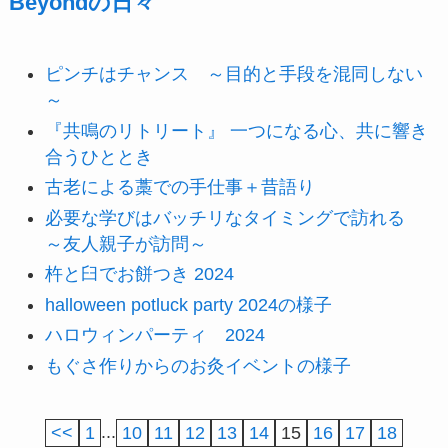
Beyondの日々
ピンチはチャンス ～目的と手段を混同しない
～
『共鳴のリトリート』 一つになる心、共に響き
合うひととき
古老による藁での手仕事＋昔語り
必要な学びはバッチリなタイミングで訪れる
～友人親子が訪問～
杵と臼でお餅つき 2024
halloween potluck party 2024の様子
ハロウィンパーティ 2024
もぐさ作りからのお灸イベントの様子
<<
1
...
10
11
12
13
14
15
16
17
18