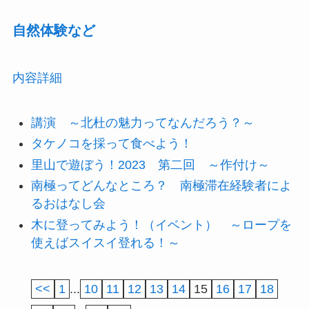
自然体験など
内容詳細
講演 ～北杜の魅力ってなんだろう？～
タケノコを採って食べよう！
里山で遊ぼう！2023 第二回 ～作付け～
南極ってどんなところ？ 南極滞在経験者によ
るおはなし会
木に登ってみよう！（イベント） ～ロープを
使えばスイスイ登れる！～
<<
1
...
10
11
12
13
14
15
16
17
18