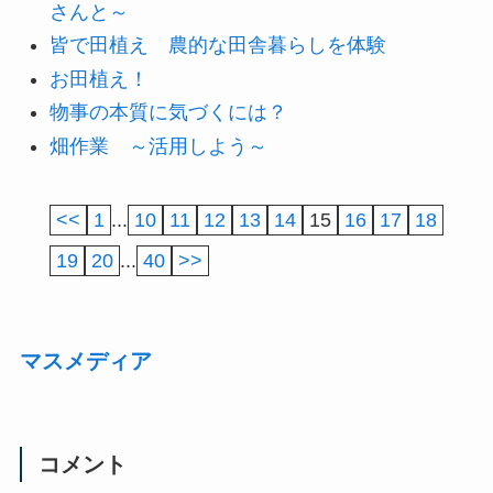
さんと～
皆で田植え 農的な田舎暮らしを体験
お田植え！
物事の本質に気づくには？
畑作業 ～活用しよう～
<<
1
...
10
11
12
13
14
15
16
17
18
19
20
...
40
>>
マスメディア
コメント