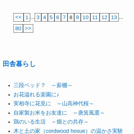
<<
1
...
3
4
5
6
7
8
9
10
11
12
13
...
80
>>
田舎暮らし
三段ベッド？ ～薪棚～
お花溢れる楽園に♪
実相寺に花見に ～山高神代桜～
自家製お米をお友達に ～唐箕風選～
鶏のいる生活 ～畑との共存～
木と土の家（cordwood hosue）の温かさ実験