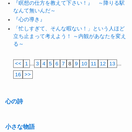
『瞑想の仕方を教えて下さい！』 ～降りる駅
なんて無いんだ～
『心の導き』
「忙しすぎて、そんな暇ない！」という人ほど
立ち止まって考えよう！ ～内観があなたを変え
る～
<<
1
...
3
4
5
6
7
8
9
10
11
12
13
...
16
>>
心の詩
小さな物語