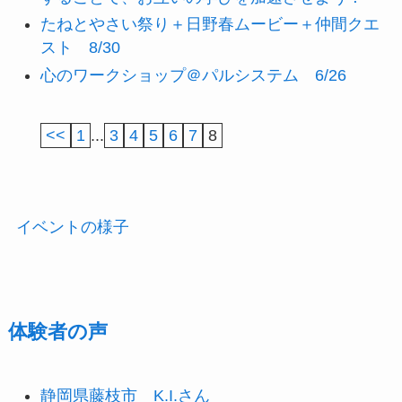
たねとやさい祭り＋日野春ムービー＋仲間クエ
スト 8/30
心のワークショップ＠パルシステム 6/26
<<
1
...
3
4
5
6
7
8
イベントの様子
体験者の声
静岡県藤枝市 K.I.さん