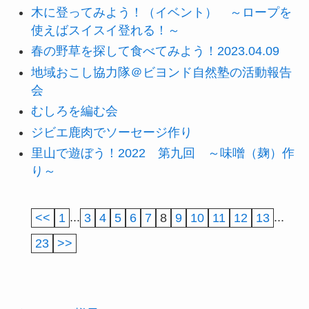
木に登ってみよう！（イベント） ～ロープを
使えばスイスイ登れる！～
春の野草を探して食べてみよう！2023.04.09
地域おこし協力隊＠ビヨンド自然塾の活動報告
会
むしろを編む会
ジビエ鹿肉でソーセージ作り
里山で遊ぼう！2022 第九回 ～味噌（麹）作
り～
<<
1
...
3
4
5
6
7
8
9
10
11
12
13
...
23
>>