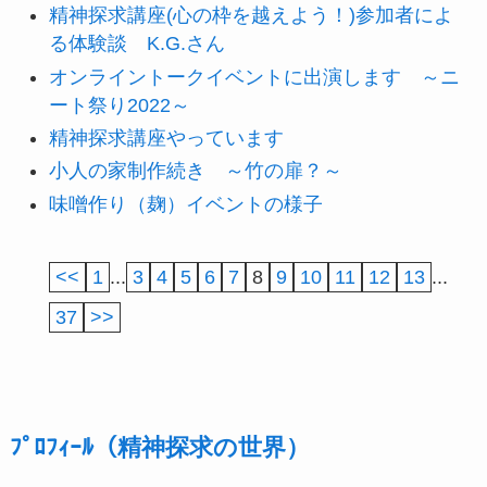
精神探求講座(心の枠を越えよう！)参加者によ
る体験談 K.G.さん
オンライントークイベントに出演します ～ニ
ート祭り2022～
精神探求講座やっています
小人の家制作続き ～竹の扉？～
味噌作り（麹）イベントの様子
<<
1
...
3
4
5
6
7
8
9
10
11
12
13
...
37
>>
ﾌﾟﾛﾌｨｰﾙ（精神探求の世界）