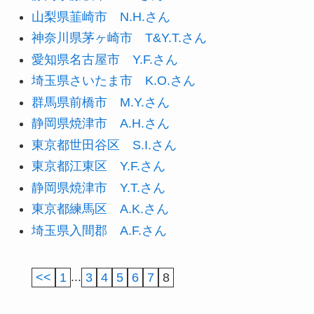
山梨県韮崎市 N.H.さん
神奈川県茅ヶ崎市 T&Y.T.さん
愛知県名古屋市 Y.F.さん
埼玉県さいたま市 K.O.さん
群馬県前橋市 M.Y.さん
静岡県焼津市 A.H.さん
東京都世田谷区 S.I.さん
東京都江東区 Y.F.さん
静岡県焼津市 Y.T.さん
東京都練馬区 A.K.さん
埼玉県入間郡 A.F.さん
<<
1
...
3
4
5
6
7
8