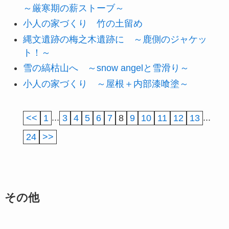
～厳寒期の薪ストーブ～
小人の家づくり 竹の土留め
縄文遺跡の梅之木遺跡に ～鹿側のジャケッ
ト！～
雪の縞枯山へ ～snow angelと雪滑り～
小人の家づくり ～屋根＋内部漆喰塗～
<<
1
...
3
4
5
6
7
8
9
10
11
12
13
...
24
>>
その他