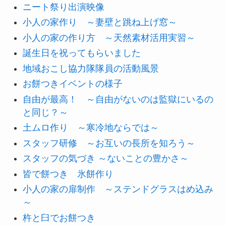
ニート祭り出演映像
小人の家作り ～妻壁と跳ね上げ窓～
小人の家の作り方 ～天然素材活用実習～
誕生日を祝ってもらいました
地域おこし協力隊隊員の活動風景
お餅つきイベントの様子
自由が最高！ ～自由がないのは監獄にいるの
と同じ？～
土ムロ作り ～寒冷地ならでは～
スタッフ研修 ～お互いの長所を知ろう～
スタッフの気づき ～ないことの豊かさ～
皆で餅つき 氷餅作り
小人の家の扉制作 ～ステンドグラスはめ込み
～
杵と臼でお餅つき